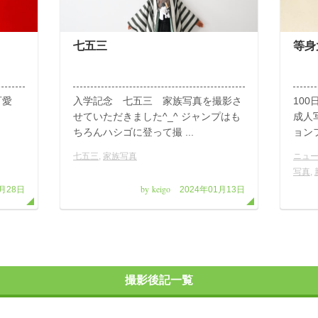
七五三
等身
可愛
入学記念 七五三 家族写真を撮影さ
10
せていただきました^_^ ジャンプはも
成人
ちろんハシゴに登って撮 ...
ョンフ
七五三
,
家族写真
ニュー
写真
,
by keigo
4月28日
2024年01月13日
撮影後記一覧