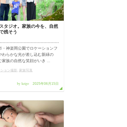
スタジオ。家族の今を、自然
で残そう
市・神楽岡公園でロケーションフ
やわらかな光が差し込む新緑の
ご家族の自然な笑顔がいき ...
ーション撮影
,
家族写真
by keigo
2025年06月15日