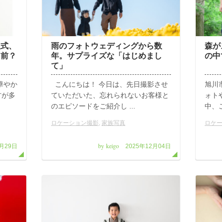
人式、
雨のフォトウェディングから数
森が
り前？
年。サプライズな「はじめまし
の中
て」
華やか
こんにちは！ 今日は、先日撮影させ
旭川
方が多
ていただいた、忘れられないお客様と
ォト
のエピソードをご紹介し ...
中、
ロケーション撮影
,
家族写真
ロケ
by keigo
4月29日
2025年12月04日