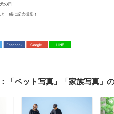
は犬の日！
んと一緒に記念撮影！
Facebook
Google+
LINE
：「
ペット写真
」「
家族写真
」