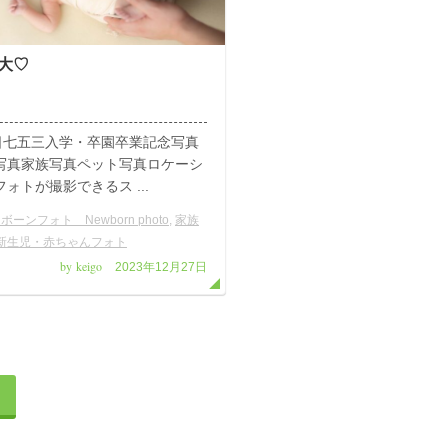
大♡
0日七五三入学・卒園卒業記念写真
写真家族写真ペット写真ロケーシ
ォトが撮影できるス ...
ボーンフォト Newborn photo
,
家族
新生児・赤ちゃんフォト
by keigo
2023年12月27日