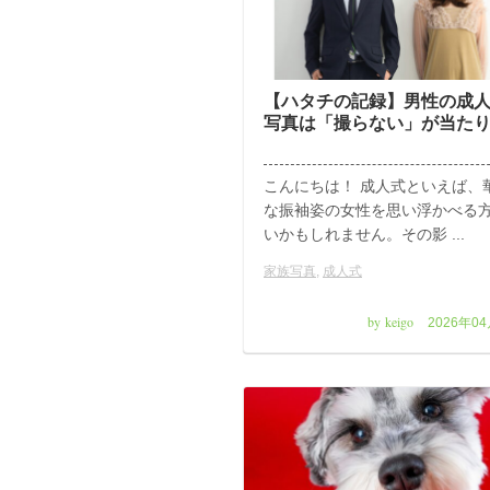
【ハタチの記録】男性の成
写真は「撮らない」が当た
こんにちは！ 成人式といえば、
な振袖姿の女性を思い浮かべる
いかもしれません。その影 ...
家族写真
,
成人式
by keigo
2026年0