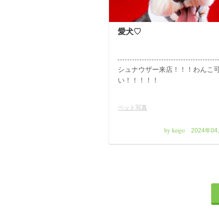
愛犬♡
シュナウザー来店！！！わんこ
い！！！！！
ペット写真
by keigo
2024年0