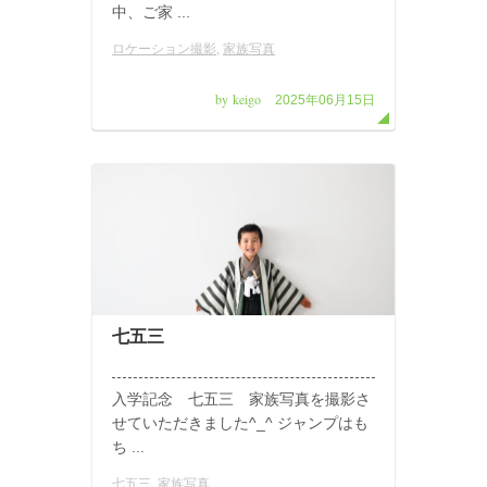
中、ご家 ...
ロケーション撮影
,
家族写真
by keigo
2025年06月15日
七五三
入学記念 七五三 家族写真を撮影さ
せていただきました^_^ ジャンプはも
ち ...
七五三
,
家族写真