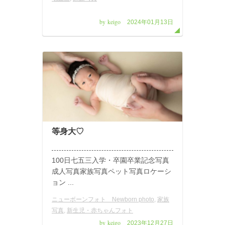
by keigo
2024年01月13日
等身大♡
100日七五三入学・卒園卒業記念写真
成人写真家族写真ペット写真ロケーシ
ョン ...
ニューボーンフォト Newborn photo
,
家族
写真
,
新生児・赤ちゃんフォト
by keigo
2023年12月27日