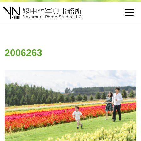
Toggl
navig
2006263