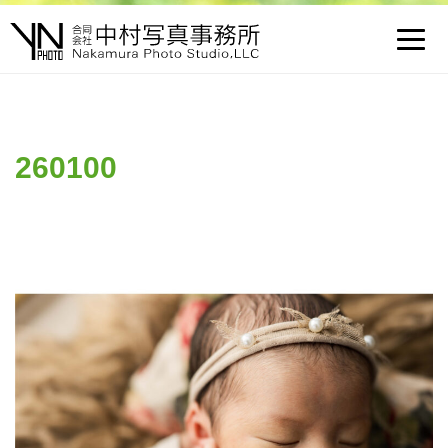
Toggl
navig
260100