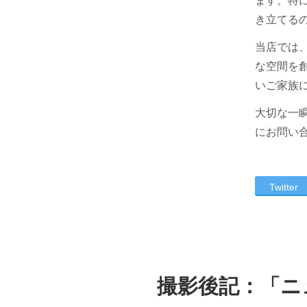
ます。特
き立てる
当店では
な空間を
い
ご家族
大切な一
にお問い
Twitter
撮影後記：「
ニ