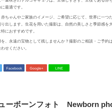
に一重咲きのトルコギキョウは、主張しすぎず、主役である赤
のに最適です。
、赤ちゃんやご家族のイメージ、ご希望に応じて、世界に一つ
創り出します。生花を用いた撮影は、
自然の美しさと季節感を
に特におすすめです。
瞬を、永遠の宝物として残しませんか？撮影のご相談・ご予約
合わせください。
Facebook
Google+
LINE
ューボーンフォト Newborn pho