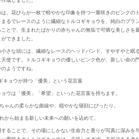
を作成しました。
のは、花びらが一枚で軽やかな印象を持つ
一重咲きのピンクの
。まるでレースのように繊細なトルコギキョウを、純白のブラ
ることで、生まれたばかりの赤ちゃんの無垢で可憐な美しさを
とができました。
の小さな頭には、繊細なレースのヘッドバンド。すやすやと眠
に天使です。トルコギキョウの優しいピンク色が、新しい命の
かのようですね。
ギキョウが持つ「優美」という花言葉
キョウは「優美」「希望」といった花言葉を持ちます。
ちゃんの柔らかな曲線や、穏やかな寝顔にぴったり。
れから始まる新しい未来への願いを込めて。
用することで、その場にしかない生命力と香りが写真に深みを