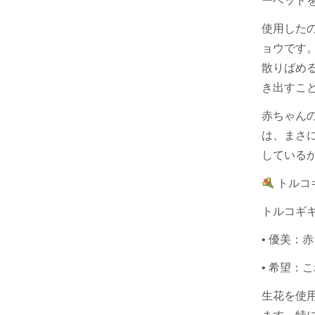
ーベッド
使用した
ョウ
です
散りばめ
き出すこ
赤ちゃん
は、まさ
している
トルコ
トルコギ
•
優美
：赤
•
希望
：こ
生花を使