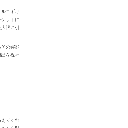
トルコギキ
ンケットに
最大限に引
るその寝顔
門出を祝福
与えてくれ