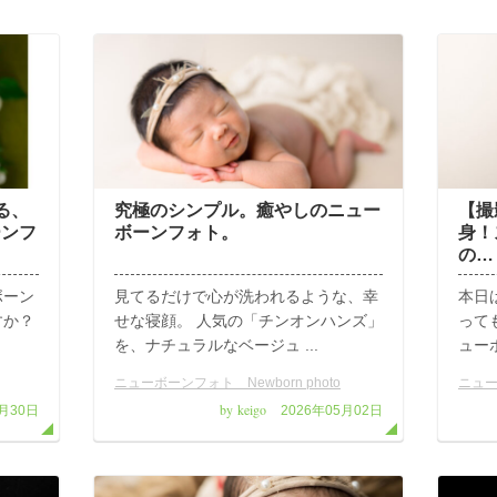
る、
究極のシンプル。癒やしのニュー
【撮
ーンフ
ボーンフォト。
身！
の…
ボーン
見てるだけで心が洗われるような、幸
本日
すか？
せな寝顔。 人気の「チンオンハンズ」
って
を、ナチュラルなベージュ ...
ューボ
ニューボーンフォト Newborn photo
ニュー
by keigo
6月30日
2026年05月02日