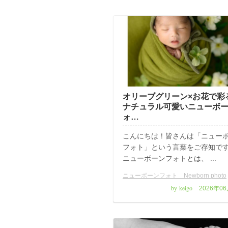
オリーブグリーン×お花で彩
ナチュラル可愛いニューボ
ォ…
こんにちは！皆さんは「ニュー
フォト」という言葉をご存知で
ニューボーンフォトとは、 ...
ニューボーンフォト Newborn photo
by keigo
2026年0