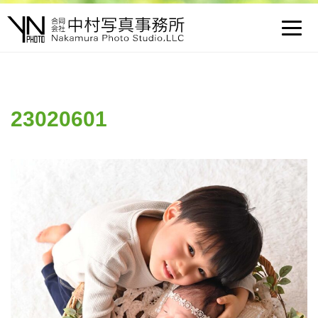
Toggl
navig
23020601