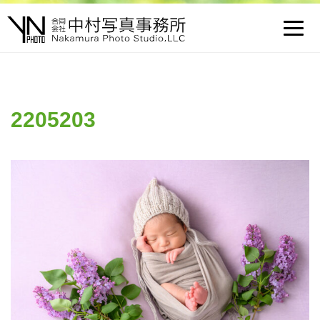
Toggl
navig
2205203