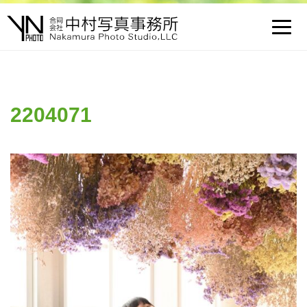
Toggl
navig
2204071