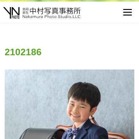
Toggl
navig
2102186