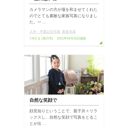
カメラマンの方が場を和ませてくれた
のでとても素敵な家族写真になりまし
た。一 ...
入学・卒業記念写真
,
家族写真
Y.Nさま
(旭川市)
2021年04月25日撮影
自然な笑顔で
顔見知りということで、親子共々リラ
ックスし、自然な笑顔で写真をとるこ
とが出 ...