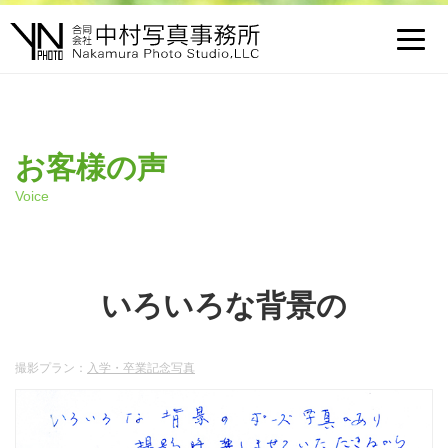
Toggl
navig
お客様の声
Voice
いろいろな背景の
撮影プラン：
入学・卒業記念写真