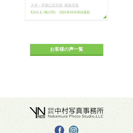
入学・卒業記念写真
,
家族写真
K.Hさま
(旭川市)
2021年04月06日撮影
お客様の声一覧