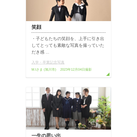
笑顔
・子どもたちの笑顔を、上手に引き出
してとっても素敵な写真を撮っていた
だき感 ...
入学・卒業記念写真
M.Iさま
(旭川市)
2023年12月04日撮影
一生の思い出