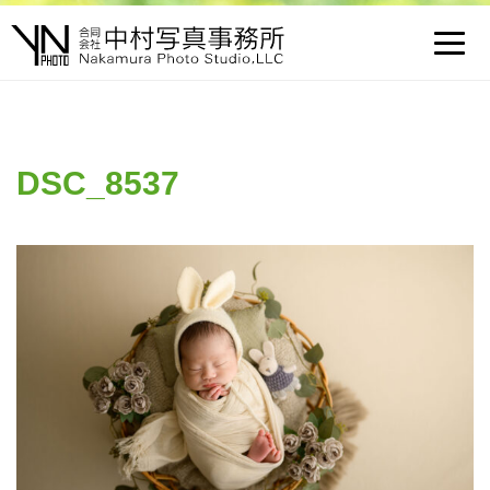
Toggl
navig
DSC_8537