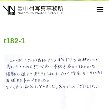
Toggl
navig
t182-1