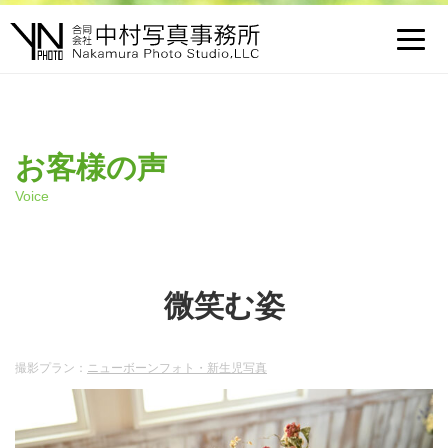
Toggl
navig
お客様の声
Voice
微笑む姿
撮影プラン：
ニューボーンフォト・新生児写真