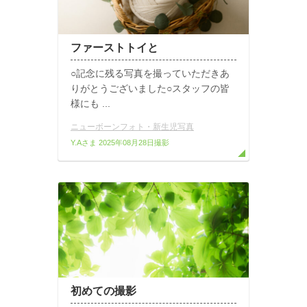
ファーストトイと
○記念に残る写真を撮っていただきあ
りがとうございました○スタッフの皆
様にも ...
ニューボーンフォト・新生児写真
Y.Aさま
2025年08月28日撮影
初めての撮影