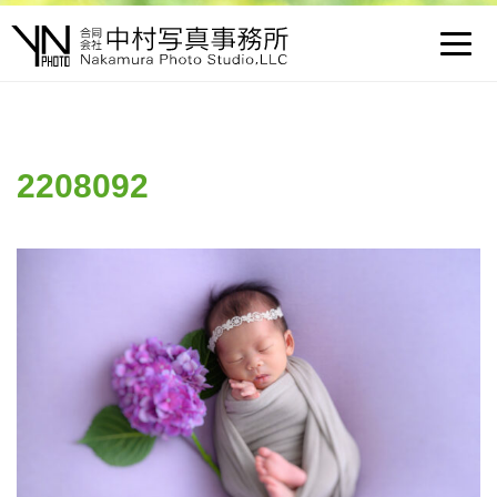
Toggl
navig
2208092