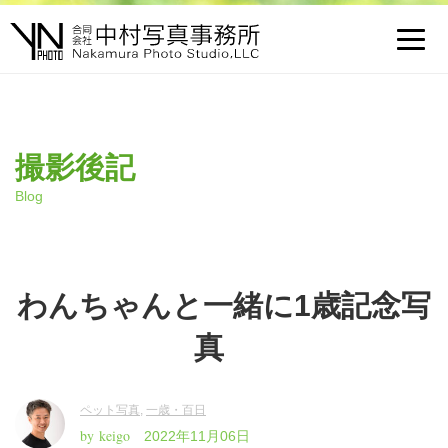
Toggl
navig
撮影後記
Blog
わんちゃんと一緒に1歳記念写
真
ペット写真
,
一歳・百日
by keigo
2022年11月06日