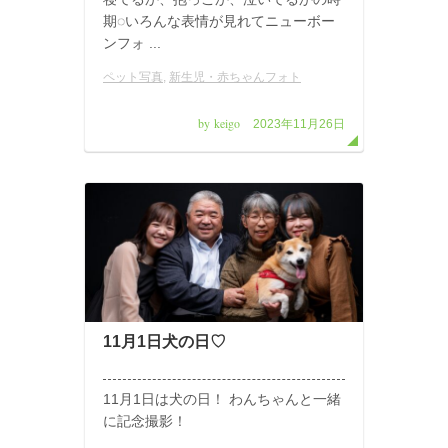
期◌いろんな表情が見れてニューボー
ンフォ ...
ペット写真
,
新生児・赤ちゃんフォト
by keigo
2023年11月26日
11月1日犬の日♡
11月1日は犬の日！ わんちゃんと一緒
に記念撮影！