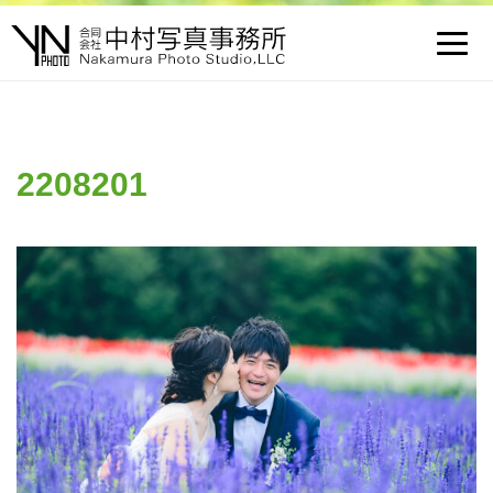
Toggl
navig
2208201