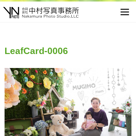
Toggl
navig
LeafCard-0006