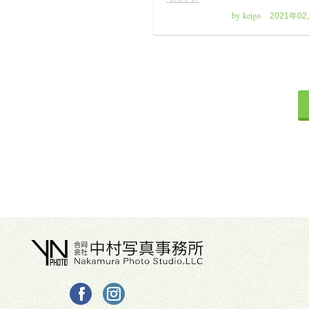
by keigo
2021年0