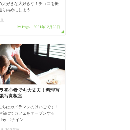
の大好きな大好きな！チョコを撮
り納めにしよう ...
やき
by keigo
2021年12月28日
ラ初心者でも大丈夫！料理写
張写真教室
にちはカメラマンのけいごです！
中旬にでカフェをオープンする
 day 〈ナイン ...
やき
,
写真教室