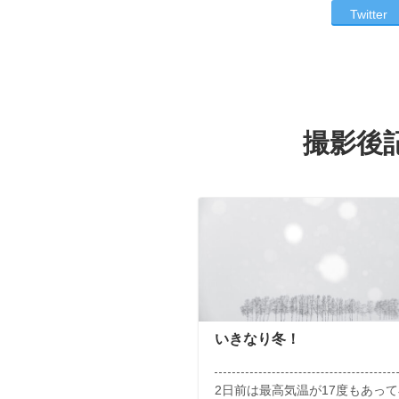
Twitter
撮影後
いきなり冬！
2日前は最高気温が17度もあっ