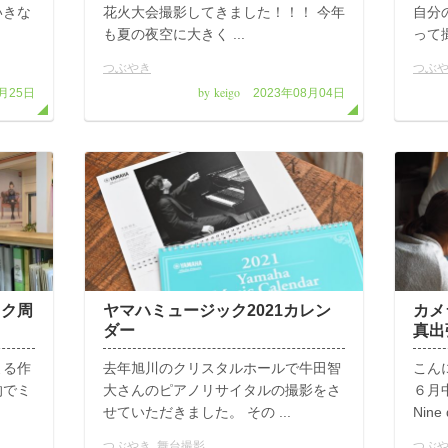
いきな
花火大会撮影してきました！！！ 今年
自分
も夏の夜空に大きく ...
って撮
つぶやき
つぶ
by keigo
1月25日
2023年08月04日
スク周
ヤマハミュージック2021カレン
カメ
ダー
真出
よる作
去年旭川のクリスタルホールで牛田智
こん
的でミ
大さんのピアノリサイタルの撮影をさ
６月
せていただきました。 その ...
Nine
つぶやき
,
舞台撮影
つぶ