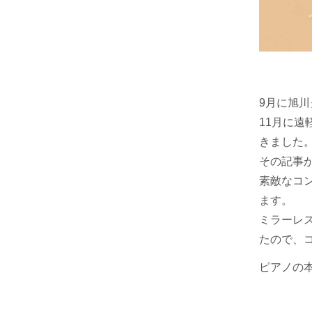
9月に旭
11月に
きました
その記事が
素敵なコ
ます。
ミラーレ
たので、
ピアノの