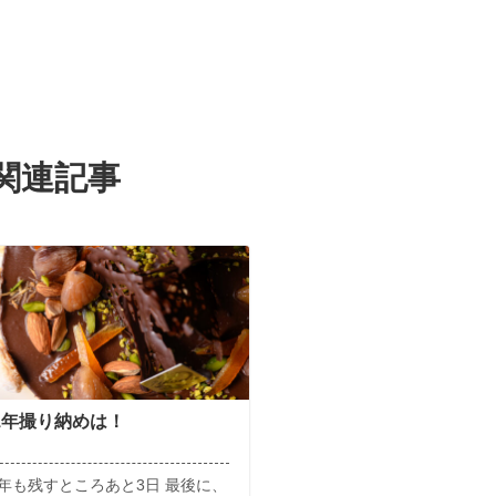
関連記事
21年撮り納めは！
21年も残すところあと3日 最後に、