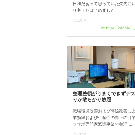
日和だぁって思っていた矢先に
り冬！冬はじめました
つぶやき
by keigo
2023年1
整理整頓がうまくできずデ
りが散らかり放題
職場環境改善および導線改善に
業効率および生産性の向上の目
ラサポ専門家派遣事業で整理 ...
つぶやき