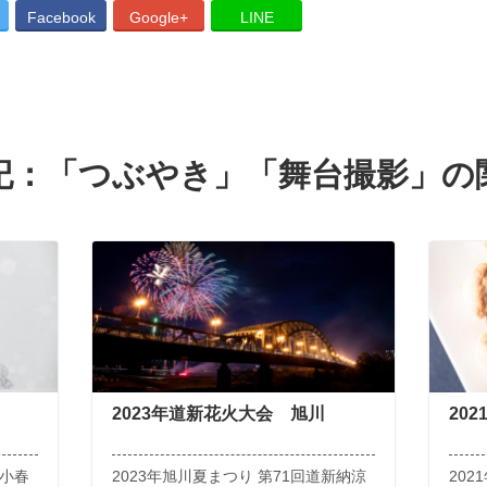
Facebook
Google+
LINE
記：「
つぶやき
」「
舞台撮影
」の
2023年道新花火大会 旭川
20
て小春
2023年旭川夏まつり 第71回道新納涼
20