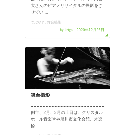
大さんのピアノリサイタルの撮影をさ
せてい ...
つぶやき
,
舞台撮影
by keigo
2020年12月26日
舞台撮影
例年、2月、3月の土日は、クリスタル
ホール音楽堂や旭川市文化会館、木楽
輪、 ...